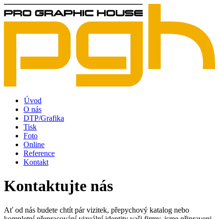
Úvod
O nás
DTP/Grafika
Tisk
Foto
Online
Reference
Kontakt
Kontaktujte nás
Ať od nás budete chtít pár vizitek, přepychový katalog nebo
kompletní přepracování vizuální identity vaši firmy, jsme připraveni